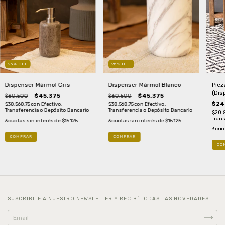
25
%
OFF
25
%
OFF
Dispenser Mármol Gris
Dispenser Mármol Blanco
Piez
(Dis
$60.500
$45.375
$60.500
$45.375
Jabo
$24
$38.568,75
con
Efectivo,
$38.568,75
con
Efectivo,
Transferencia o Depósito Bancario
Transferencia o Depósito Bancario
$20.
Trans
3
cuotas sin interés de
$15.125
3
cuotas sin interés de
$15.125
3
cuo
CO
SUSCRIBITE A NUESTRO NEWSLETTER Y RECIBÍ TODAS LAS NOVEDADES