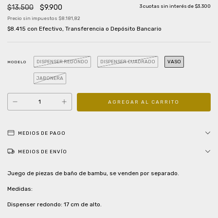
$13.500
$9.900
3
cuotas sin interés de
$3.300
Precio sin impuestos
$8.181,82
$8.415
con
Efectivo, Transferencia o Depósito Bancario
DISPENSER REDONDO
DISPENSER CUADRADO
VASO
MODELO
JABONERA
MEDIOS DE PAGO
MEDIOS DE ENVÍO
Juego de piezas de baño de bambu, se venden por separado.
Medidas:
Dispenser redondo: 17 cm de alto.