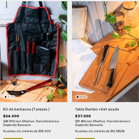
Kit de barbacoa (7 piezas )
Tabla Bambú +Set asado
$54.000
$37.000
$45.900
con
Efectivo, Transferencia o
$31.450
con
Efectivo, Transferencia o
Depósito Bancario
Depósito Bancario
3
cuotas sin interés de
$18.000
3
cuotas sin interés de
$12.333,33