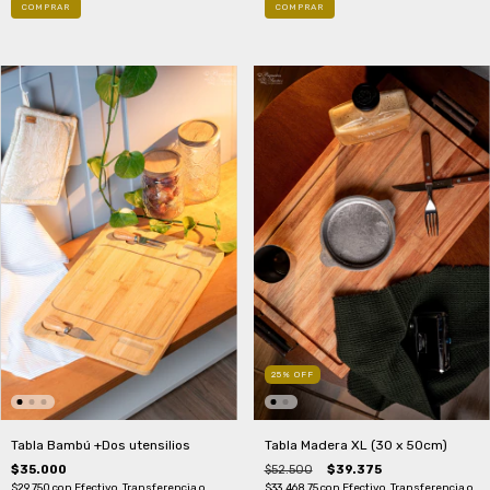
25
%
OFF
Tabla Madera XL (30 x 50cm)
Tabla Bambú +Dos utensilios
$52.500
$39.375
$35.000
$33.468,75
con
Efectivo, Transferencia o
$29.750
con
Efectivo, Transferencia o