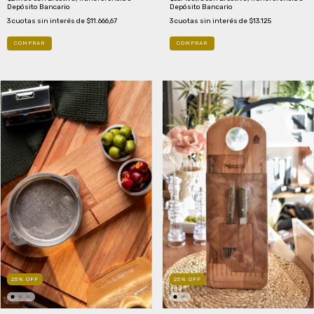
Depósito Bancario
Depósito Bancario
3
cuotas sin interés de
$13.125
3
cuotas sin interés de
$11.666,67
25
%
OFF
25
%
OFF