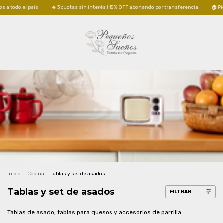
s
🔥 3 cuotas sin interés I 15% OFF abonando por transferencia
🏠 Pick up GRATIS e
Inicio
.
Cocina
.
Tablas y set de asados
Tablas y set de asados
FILTRAR
Tablas de asado, tablas para quesos y accesorios de parrilla