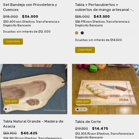
Tabla + Portacubiertos +
Set Bandeja con Provoletera y
cubiertos de mango artesanal -
Cuencos
40 cm
$58.000
$43.500
$48.000
$36.000
$36.975
con
Efectivo, Transferencia o
$30.600
con
Efectivo, Transferencia o
Depósito Bancario
Depósito Bancario
3
cuotas sin interés de
$12.000
3
cuotas sin interés de
$14.500
COMPRAR
25
%
OFF
25
%
OFF
Tabla Natural Grande - Madera de
Tabla de Corte
Acacia
$19.300
$14.475
$53.900
$40.425
$12.303,75
con
Efectivo, Transferencia o
Depósito Bancario
$34.361,25
con
Efectivo, Transferencia o