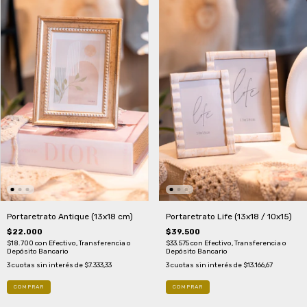
Portaretrato Antique (13x18 cm)
Portaretrato Life (13x18 / 10x15)
$22.000
$39.500
$18.700
con
Efectivo, Transferencia o
$33.575
con
Efectivo, Transferencia o
Depósito Bancario
Depósito Bancario
3
cuotas sin interés de
$7.333,33
3
cuotas sin interés de
$13.166,67
COMPRAR