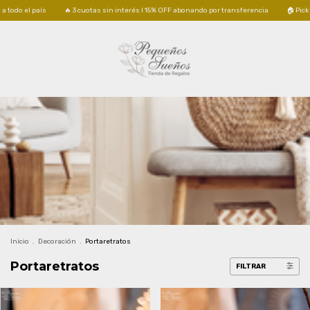
🔥 3 cuotas sin interés I 15% OFF abonando por transferencia
🏠 Pick up GRATIS en 
Inicio
.
Decoración
.
Portaretratos
Portaretratos
FILTRAR