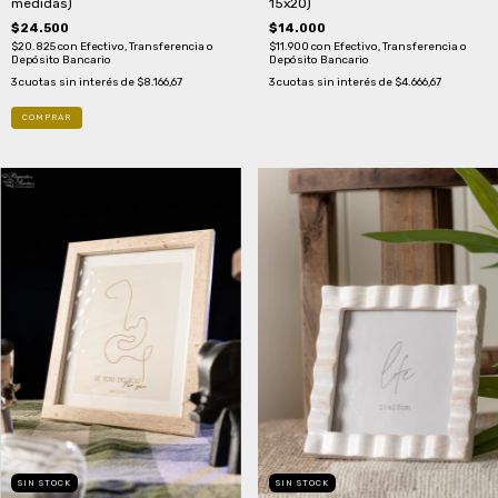
medidas)
15x20)
$24.500
$14.000
$20.825
con
Efectivo, Transferencia o
$11.900
con
Efectivo, Transferencia o
Depósito Bancario
Depósito Bancario
3
cuotas sin interés de
$8.166,67
3
cuotas sin interés de
$4.666,67
COMPRAR
SIN STOCK
SIN STOCK