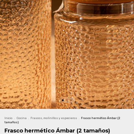
Inicio
.
Cocina
.
Frascos, molinillos y especieros
.
Frasco hermético Ámbar (2
tamaños)
Frasco hermético Ámbar (2 tamaños)