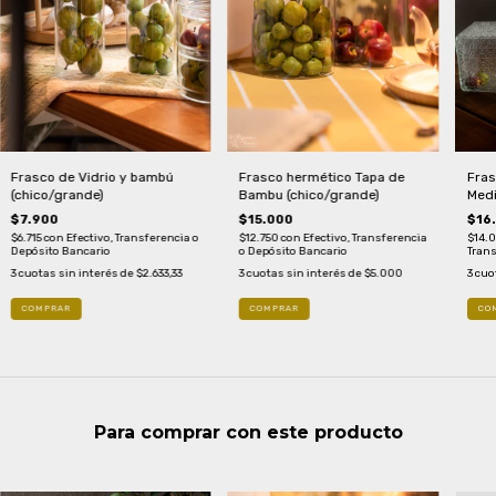
Frasco de Vidrio y bambú
Frasco hermético Tapa de
Fras
(chico/grande)
Bambu (chico/grande)
Medi
$7.900
$15.000
$16
$6.715
con
Efectivo, Transferencia o
$12.750
con
Efectivo, Transferencia
$14.
Depósito Bancario
o Depósito Bancario
Trans
3
cuotas sin interés de
$2.633,33
3
cuotas sin interés de
$5.000
3
cuo
COMPRAR
COMPRAR
CO
Para comprar con este producto