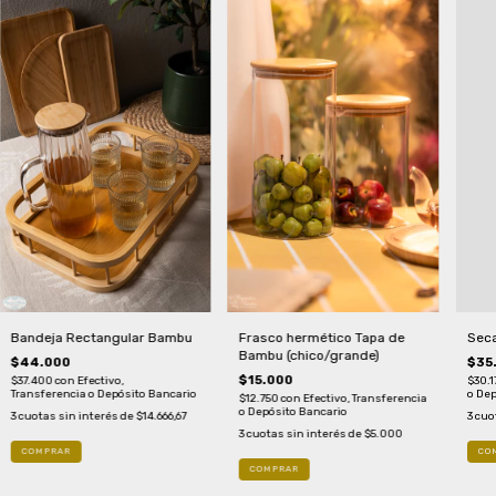
Sec
Bandeja Rectangular Bambu
Frasco hermético Tapa de
Bambu (chico/grande)
$35
$44.000
$15.000
$30.1
$37.400
con
Efectivo,
o Dep
Transferencia o Depósito Bancario
$12.750
con
Efectivo, Transferencia
o Depósito Bancario
3
cuo
3
cuotas sin interés de
$14.666,67
3
cuotas sin interés de
$5.000
COMPRAR