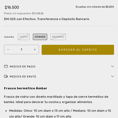
$16.500
3
cuotas sin interés de
$5.500
Precio sin impuestos
$13.636,36
$14.025
con
Efectivo, Transferencia o Depósito Bancario
CHICO
GRANDE
MEDIANO
TAMAÑO
MEDIOS DE PAGO
MEDIOS DE ENVÍO
Frasco hermético Ámbar
Frasco de vidrio con diseño martillado y tapa de cierre hermético de
bambú. Ideal para decorar tu cocina y organizar alimentos.
Medidas: Chico: 10 cm diam x 13 cm alto / Mediano: 10 cm diam x 15
cm alto/ Grande: 10 cm diam x 17 cm alto