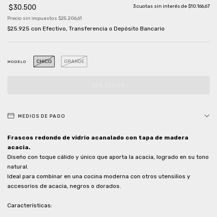
$30.500
3
cuotas sin interés de
$10.166,67
Precio sin impuestos
$25.206,61
$25.925
con
Efectivo, Transferencia o Depósito Bancario
CHICO
GRANDE
MODELO
MEDIOS DE PAGO
Frascos redondo de vidrio acanalado con tapa de madera
acacia.
Diseño con toque cálido y único que aporta la acacia, logrado en su tono
natural.
Ideal para combinar en una cocina moderna con otros utensilios y
accesorios de acacia, negros o dorados.
Características: