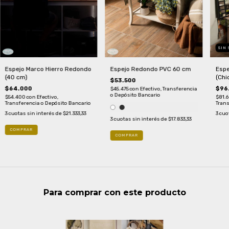
SIN
Espejo Marco Hierro Redondo
Espejo Redondo PVC 60 cm
Espe
(40 cm)
(Chi
$53.500
$64.000
$96
$45.475
con
Efectivo, Transferencia
o Depósito Bancario
$54.400
con
Efectivo,
$81.
Transferencia o Depósito Bancario
Trans
3
cuotas sin interés de
$21.333,33
3
cuo
3
cuotas sin interés de
$17.833,33
COMPRAR
Para comprar con este producto