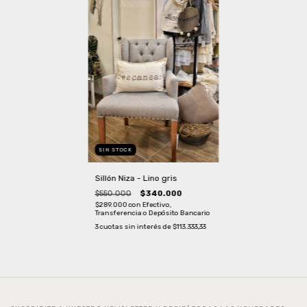
SIN STOCK
Sillón Niza - Lino gris
$550.000
$340.000
$289.000
con
Efectivo,
Transferencia o Depósito Bancario
3
cuotas sin interés de
$113.333,33