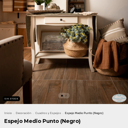
SIN STOCK
Inicio
.
Decoración
.
Cuadros y Espejos
.
Espejo Medio Punto (Negro)
Espejo Medio Punto (Negro)