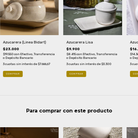
Azucarera Lisa
Azucarera (Linea Bidart)
Azuc
$9.900
$23.000
$16
$8.415
con
Efectivo, Transferencia
$19.550
con
Efectivo, Transferencia
$14.3
o Depósito Bancario
o Depósito Bancario
o Dep
3
cuotas sin interés de
$3.300
3
cuotas sin interés de
$7.666,67
3
cuo
Para comprar con este producto