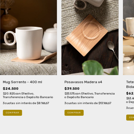
Mug Sorrento - 400 ml
Posavasos Madera x4
Tete
Bida
$24.500
$39.500
$62
$20.825
con
Efectivo,
$33.575
con
Efectivo, Transferencia
Transferencia o Depósito Bancario
o Depósito Bancario
$53.4
o Dep
3
cuotas sin interés de
$8.166,67
3
cuotas sin interés de
$13.166,67
3
cuo