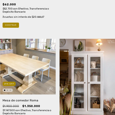
$62.000
$52.700
con
Efectivo, Transferencia o
Depósito Bancario
3
cuotas sin interés de
$20.666,67
29
%
OFF
Mesa de comedor Roma
$1.900.000
$1.350.000
$1.147.500
con
Efectivo, Transferencia o
Depósito Bancario