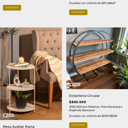
3
cuotas sin interés de
$20.666,67
Estantería Circular
$850.000
$722.500
con
Efectivo, Transferencia o
Depósito Bancario
3
cuotas sin interés de
$283.333,33
Mesa Auxiliar Ruma