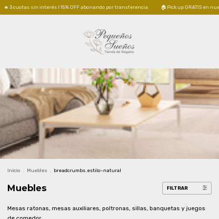
n interés I 15% OFF abonando por transferencia
🏠 Pick up GRATIS en nuestro local en Mo
Inicio
.
Muebles
.
breadcrumbs.estilo-natural
Muebles
FILTRAR
Mesas ratonas, mesas auxiliares, poltronas, sillas, banquetas y juegos
de comedor.