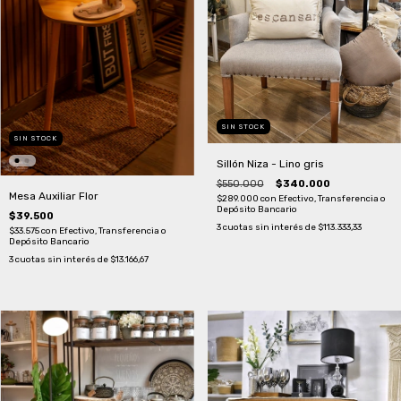
SIN STOCK
SIN STOCK
Sillón Niza - Lino gris
$550.000
$340.000
Mesa Auxiliar Flor
$289.000
con
Efectivo, Transferencia o
Depósito Bancario
$39.500
3
cuotas sin interés de
$113.333,33
$33.575
con
Efectivo, Transferencia o
Depósito Bancario
3
cuotas sin interés de
$13.166,67