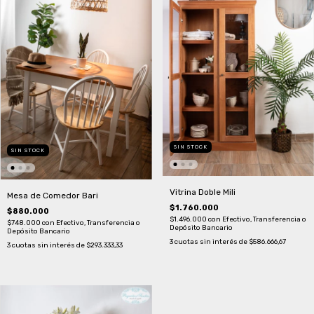
SIN STOCK
SIN STOCK
Vitrina Doble Mili
Mesa de Comedor Bari
$1.760.000
$880.000
$1.496.000
con
Efectivo, Transferencia o
$748.000
con
Efectivo, Transferencia o
Depósito Bancario
Depósito Bancario
3
cuotas sin interés de
$586.666,67
3
cuotas sin interés de
$293.333,33