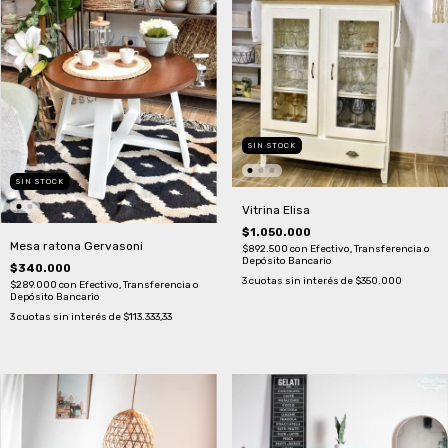
SIN STOCK
SIN STOCK
Vitrina Elisa
$1.050.000
Mesa ratona Gervasoni
$892.500
con
Efectivo, Transferencia o
Depósito Bancario
$340.000
3
cuotas sin interés de
$350.000
$289.000
con
Efectivo, Transferencia o
Depósito Bancario
3
cuotas sin interés de
$113.333,33